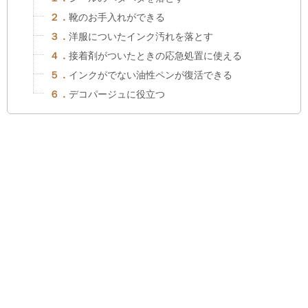
２．
靴のお手入れができる
３．
洋服についたインク汚れを落とす
４．
接着剤がついたときの応急処置に使える
５．
インクがでない油性ペンが復活できる
６．
デコパージュに役立つ