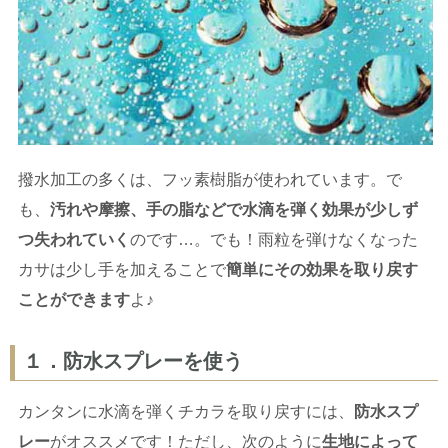
撥水加工の多くは、フッ素樹脂が使われています。で
も、
汚れや摩擦、手の脂などで水滴を弾く効果が少しず
つ失われていく
のです…。でも！雨粒を弾けなくなった
カサは少し手を加えることで
簡単にその効果を取り戻す
ことができます
よ♪
１．防水スプレーを使う
カンタンに水滴を弾くチカラを取り戻すには、
防水スプ
レー
がオススメです！ただし、次のように
生地によって