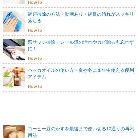
HowTo
網戸掃除の方法・動画あり・網目の汚れがスッキリ
落ちる
HowTo
窓サッシ掃除・レール溝の汚れやカビ除去も忘れず
に！
HowTo
ハッカオイルの使い方・夏や冬に１年中使える便利
アイテム
HowTo
コーヒー豆のかすを最後まで使い切る10通りの再利
用法