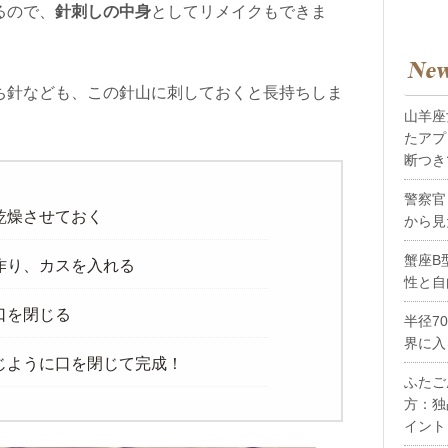
るので、
針刺しの中身
としてリメイクもできま
ち針なども、この針山に刺しておくと長持ちしま
山羊座
たアプ
断つき
警察官
乾燥させておく
から見
蟹座B
作り、カスを入れる
性と自
口を閉じる
半径7
界に入
じように口を閉じて完成！
ふたご
方：独
イント