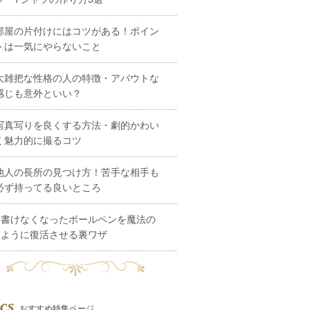
部屋の片付けにはコツがある！ポイン
トは一気にやらないこと
大雑把な性格の人の特徴・アバウトな
感じも意外といい？
写真写りを良くする方法・劇的かわい
く魅力的に撮るコツ
他人の長所の見つけ方！苦手な相手も
必ず持ってる良いところ
書けなくなったボールペンを魔法の
ように復活させる裏ワザ
cs
おすすめ特集ページ