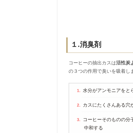
１.消臭剤
コーヒーの抽出カスは
活性炭
の３つの作用で臭いを吸着し
水分がアンモニアをと
カスにたくさんある穴
コーヒーそのものの分
中和する