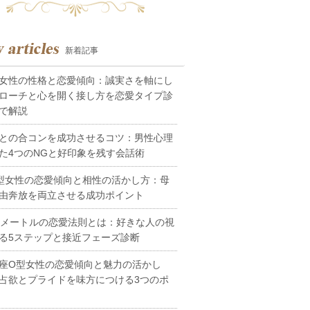
新着記事
女性の性格と恋愛傾向：誠実さを軸にし
ローチと心を開く接し方を恋愛タイプ診
で解説
との合コンを成功させるコツ：男性心理
た4つのNGと好印象を残す会話術
型女性の恋愛傾向と相性の活かし方：母
由奔放を両立させる成功ポイント
0メートルの恋愛法則とは：好きな人の視
る5ステップと接近フェーズ診断
座O型女性の恋愛傾向と魅力の活かし
占欲とプライドを味方につける3つのポ