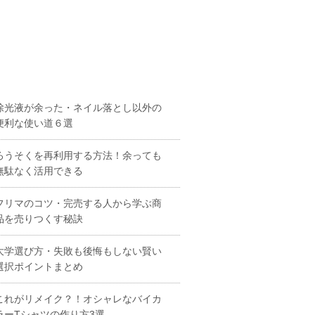
除光液が余った・ネイル落とし以外の
便利な使い道６選
ろうそくを再利用する方法！余っても
無駄なく活用できる
フリマのコツ・完売する人から学ぶ商
品を売りつくす秘訣
大学選び方・失敗も後悔もしない賢い
選択ポイントまとめ
これがリメイク？！オシャレなバイカ
ラーTシャツの作り方3選