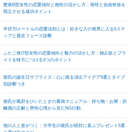
蟹座B型女性の恋愛傾向と相性の活かし方：母性と自由奔放を
両立させる成功ポイント
半径70メートルの恋愛法則とは：好きな人の視界に入る5ステ
ップと接近フェーズ診断
ふたご座O型女性の恋愛傾向と魅力の活かし方：独占欲とプラ
イドを味方につける3つのポイント
彼氏の誕生日サプライズ：心に残る演出アイデア5選とタイプ
別診断つき
彼氏が風邪をひいたときの看病マニュアル：持ち物・お粥・距
離感の正解と男性心理から見たNG行動
他の人と差がつく：大学生の彼氏が絶対に喜ぶプレゼント5選