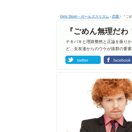
Girls Slism－ガールズスリズム
›
恋愛
›
『ご
『ごめん無理だわ
テキパキと理路整然と正論を振りか
ど、女友達からのウケが抜群の要素
twitter
facebook