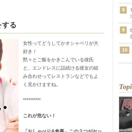
をする
女性ってどうしてかオシャベリが大
好き！
黙々とご飯をかきこんでいる彼氏
と、エンドレスに話続ける彼女の組
み合わせってレストランなどでもよ
く見かけますね。
Topi
**********
これが危ない！
「おしゃべり&食事」この２つがセッ