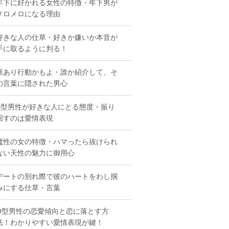
年下に好かれる女性の特徴・年下男が
メロメロになる理由
好きな人の仕草・好きか嫌いか本音が
手に取るように判る！
脈あり行動かもよ・誰か紹介して、そ
の言葉に隠された男心
B型男性が好きな人にとる態度・振り
回すのは愛情表現
魔性の女の特徴・ハマったら抜けられ
ない天性の魅力に御用心
デートの別れ際で彼のハートをわし掴
みにする仕草・言葉
O型男性の恋愛傾向と恋に落とす方
法！わかりやすい愛情表現が鍵！