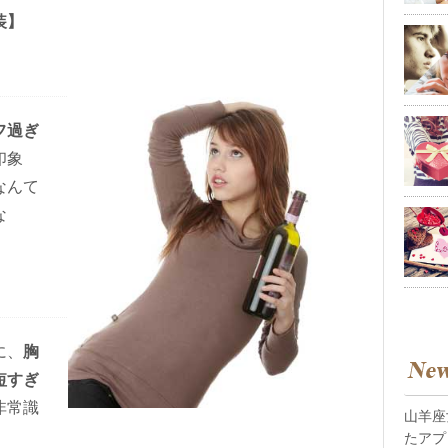
装】
フ過ぎ
印象
なんて
な
に、
胸
短すぎ
非常識
山羊座
たアプ