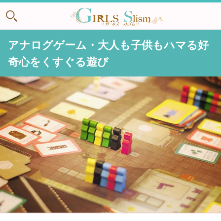
アナログゲーム・大人も子供もハマる好
奇心をくすぐる遊び