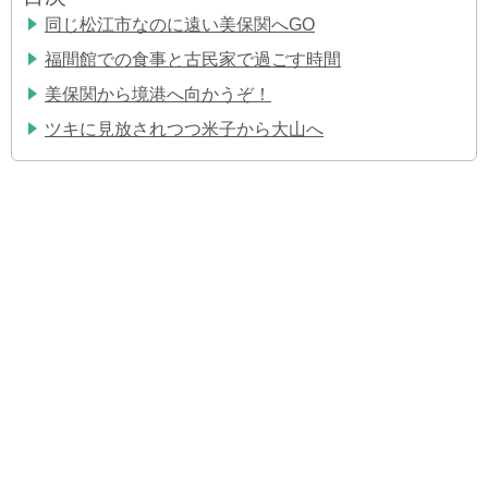
同じ松江市なのに遠い美保関へGO
福間館での食事と古民家で過ごす時間
美保関から境港へ向かうぞ！
ツキに見放されつつ米子から大山へ