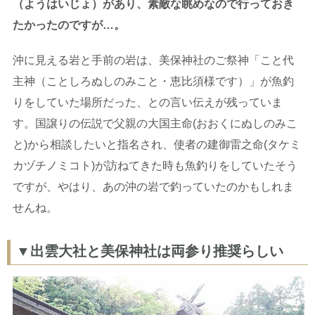
（ようはいじょ）があり、素敵な眺めなので行っておき
たかったのですが…。
沖に見える岩と手前の岩は、美保神社のご祭神「こと代
主神（ことしろぬしのみこと・恵比須様です）」が魚釣
りをしていた場所だった、との言い伝えが残っていま
す。国譲りの伝説で父親の大国主命(おおくにぬしのみこ
と)から相談したいと指名され、使者の建御雷之命(タケミ
カヅチノミコト)が訪ねてきた時も魚釣りをしていたそう
ですが、やはり、あの沖の岩で釣っていたのかもしれま
せんね。
▼出雲大社と美保神社は両参り推奨らしい