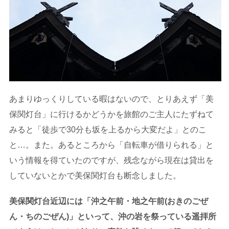
あまりゆっくりしている暇はないので、とりあえず「美
保関灯台」に行けるかどうかを旅館のご主人にたずねて
みると「徒歩で30分も坂を上るから大変だよ」とのこ
と…。また。あるところから「自転車が借りられる」と
いう情報を得ていたのですが、残念ながら現在は貸出を
していないとかで美保関灯台も断念しました。
美保関灯台近辺には「沖之午前・地之午前(おきのごぜ
ん・ちのごぜん)」といって、沖の岩を祭っている遥拝所