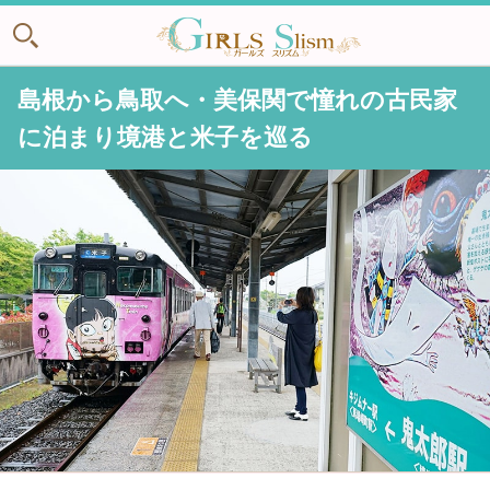
島根から鳥取へ・美保関で憧れの古民家
に泊まり境港と米子を巡る