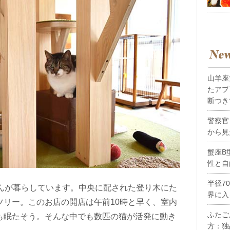
山羊座
たアプ
断つき
警察官
から見
蟹座B
性と自
半径7
ゃんが暮らしています。中央に配された登り木にた
界に入
ツリー。このお店の開店は午前10時と早く、室内
ふたご
も眠たそう。そんな中でも数匹の猫が活発に動き
方：独