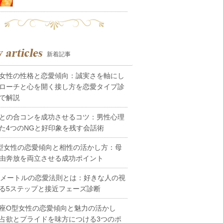
新着記事
女性の性格と恋愛傾向：誠実さを軸にし
ローチと心を開く接し方を恋愛タイプ診
で解説
との合コンを成功させるコツ：男性心理
た4つのNGと好印象を残す会話術
型女性の恋愛傾向と相性の活かし方：母
由奔放を両立させる成功ポイント
0メートルの恋愛法則とは：好きな人の視
る5ステップと接近フェーズ診断
座O型女性の恋愛傾向と魅力の活かし
占欲とプライドを味方につける3つのポ