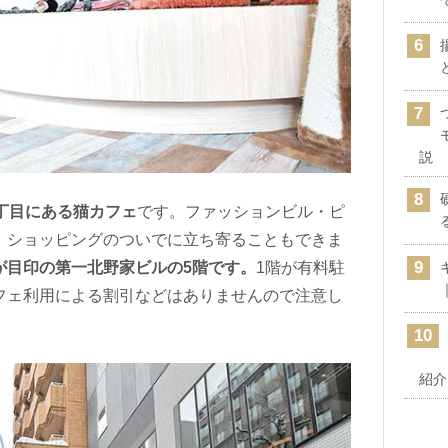
説
丁目にある猫カフェ
です。ファッションビル・ピ
、ショッピングのついでに立ち寄ることもできま
が目印の第一北野家ビルの
5
階です。
1階が有料駐
フェ利用による割引などはありませんので注意し
紹介