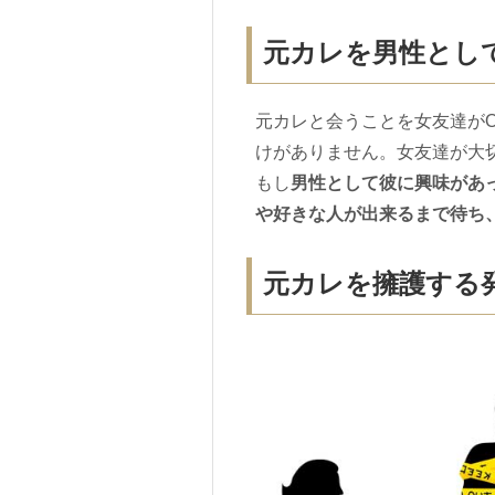
元カレを男性とし
元カレと会うことを女友達が
けがありません。女友達が大
もし
男性として彼に興味があ
や好きな人が出来るまで待ち
元カレを擁護する