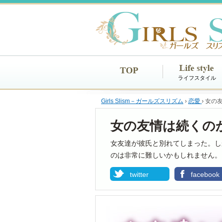
TOP
ライフスタイル
Girls Slism－ガールズスリズム
›
恋愛
›
女の
女の友情は続くの
女友達が彼氏と別れてしまった。し
のは非常に難しいかもしれません。
twitter
facebook