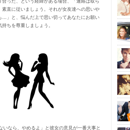
り合った、という経緯がある場合、「連絡は取ら
、素直に従いましょう。それが女友達への思いや
も…」と、悩んだ上で思い切ってあなたにお願い
気持ちを尊重しましょう。
くないなら、やめるよ」と彼女の意見が一番大事と