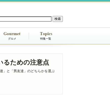
グルメ
特集一覧
いるための注意点
達」と「男友達」のどちらかを選ぶ