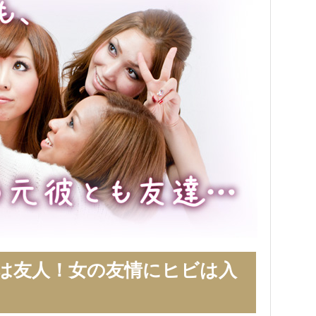
は友人！女の友情にヒビは入