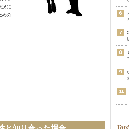
状況に
ための
Topi
性と知り合った場合