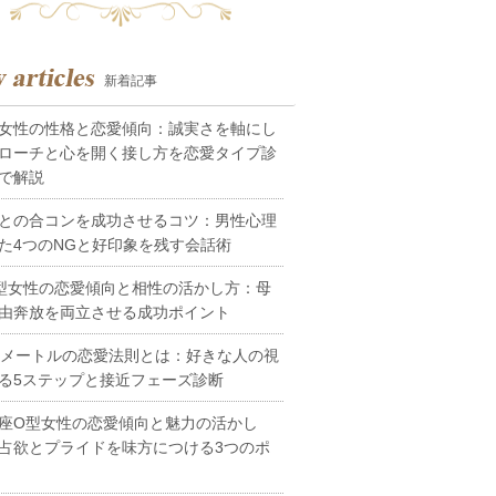
新着記事
女性の性格と恋愛傾向：誠実さを軸にし
ローチと心を開く接し方を恋愛タイプ診
で解説
との合コンを成功させるコツ：男性心理
た4つのNGと好印象を残す会話術
型女性の恋愛傾向と相性の活かし方：母
由奔放を両立させる成功ポイント
0メートルの恋愛法則とは：好きな人の視
る5ステップと接近フェーズ診断
座O型女性の恋愛傾向と魅力の活かし
占欲とプライドを味方につける3つのポ