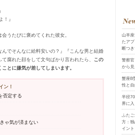
』
よ！』
は会うたびに褒めてくれた彼女。
山羊座
たアプ
断つき
なんでそんなに給料安いの？』『こんな男と結婚
ふて腐れた顔をして文句ばかり言われたら、
この
警察官
から見
くことに嫌気が差してしまいます。
蟹座B
性と自
イン！
を否定する
半径7
界に入
ふたご
方：独
きゃ気が済まない
イント