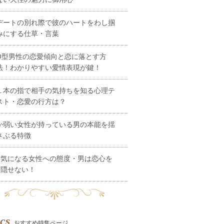
デートの別れ際で彼のハートをわし掴
みにする仕草・言葉
O型男性の恋愛傾向と恋に落とす方
法！わかりやすい愛情表現が鍵！
１本の指で相手の気持ちを知る心理テ
スト・恋愛の行方は？
か弱い女性が持っている男の本能を揺
さぶる特徴
気になる女性への態度・男は恋心を
隠せない！
cs
おすすめ特集ページ