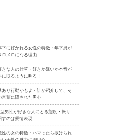
年下に好かれる女性の特徴・年下男が
メロメロになる理由
好きな人の仕草・好きか嫌いか本音が
手に取るように判る！
脈あり行動かもよ・誰か紹介して、そ
の言葉に隠された男心
B型男性が好きな人にとる態度・振り
回すのは愛情表現
魔性の女の特徴・ハマったら抜けられ
ない天性の魅力に御用心