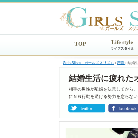
TOP
ライフスタイル
Girls Slism－ガールズスリズム
›
恋愛
›
結婚
結婚生活に疲れた
相手の男性が離婚を決意してから、
にＮＧ行動を避ける努力を怠らない
twitter
facebook