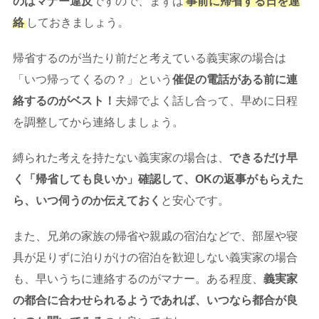
のはマナー違反
ですので、まずは
事前に帰省する日を連
絡
しておきましょう。
帰省するのが当たり前だと考えている義実家の場合は
「いつ帰ってくるの？」という
催促の電話がある前に連
絡するのがベスト！
夫婦でよく話し合って、早めに日程
を調整してから連絡しましょう。
縛られた考えを持たない義実家の場合は、
できるだけ早
く「帰省しても良いか」確認して、
OK
の返事がもらえた
ら、いつ伺うのか伝えておく
と安心です。
また、兄弟の家族の帰省や親戚の宿泊などで、部屋や寝
具が足りずに泊りがけの宿泊を歓迎しない義実家の場合
も、早いうちに連絡するのがマナー。ある程度、
義実家
の都合に合わせられるようであれば、いつなら都合が良