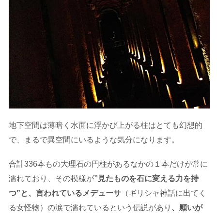
地下空間は薄暗く水面に浮かび上がる柱はとても幻想的
で、まるで異空間にいるような気分になります。
合計336本もの大理石の円柱があるなかの１本だけが常に
濡れており、その模様が
”見たものを石に変える力を持
つ”と、言われているメデューサ
（ギリシャ神話に出てく
る女怪物）の涙で濡れているという伝説があり
、願いが