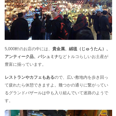
5,000軒のお店の中には、
貴金属、絨毯（じゅうたん）、
アンティーク品、パシュミナ
などトルコらしいお土産が
豊富に揃っています。
レストランやカフェもある
ので、広い敷地内を歩き回っ
て疲れたら休憩できますよ。幾つかの通りに繋がってい
るグランドバザールは中も入り組んでいて迷路のようで
す。