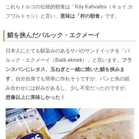
これらトルコの伝統的朝食は「Köy Kahvaltısı（キョイ カ
フワルトゥシ）と言い、
意味は「村の朝食」
です。
鯖を挟んだバルック・エクメーイ
日本人にとても馴染みのあるサバのサンドイッチを「バ
ルック・エクメーイ（Balik ekmek）」と言います。
フラ
ンスパンにレタス、玉ねぎと一緒に焼いた鯖を挟みま
す
。自分自身でも簡単に作れそうですが、パンと魚の組
み合わせには好みがあるし、少し不安だったのですが、
想像以上に美味しかった！