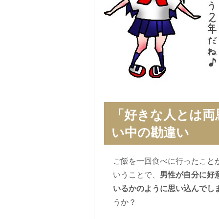
「好きな人とは両
い中の勘違い
ご飯を一回食べに行ったこと
いうことで、
男性が自分に好
いるかのように思い込んでし
うか？