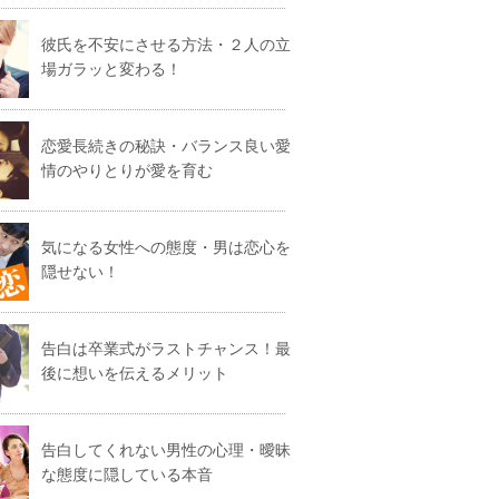
彼氏を不安にさせる方法・２人の立
場ガラッと変わる！
恋愛長続きの秘訣・バランス良い愛
情のやりとりが愛を育む
気になる女性への態度・男は恋心を
隠せない！
告白は卒業式がラストチャンス！最
後に想いを伝えるメリット
告白してくれない男性の心理・曖昧
な態度に隠している本音