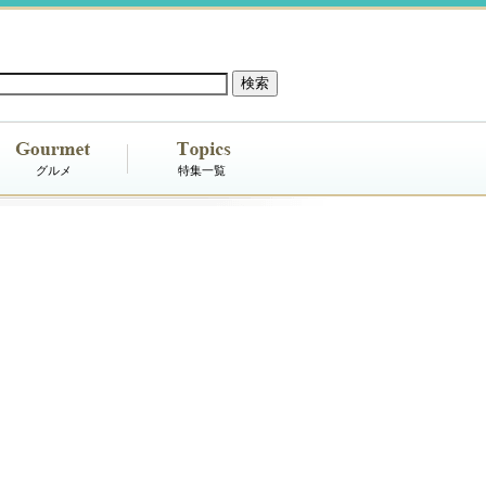
グルメ
特集一覧