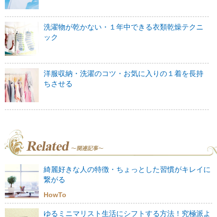
洗濯物が乾かない・１年中できる衣類乾燥テクニ
ック
洋服収納・洗濯のコツ・お気に入りの１着を長持
ちさせる
綺麗好きな人の特徴・ちょっとした習慣がキレイに
繋がる
HowTo
ゆるミニマリスト生活にシフトする方法！究極派よ