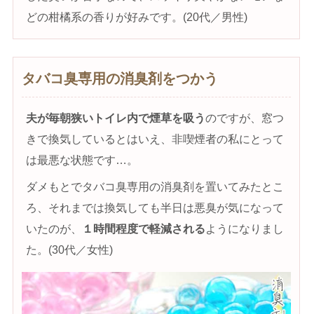
どの柑橘系の香りが好みです。(20代／男性)
タバコ臭専用の消臭剤をつかう
夫が毎朝狭いトイレ内で煙草を吸う
のですが、窓つ
きで換気しているとはいえ、非喫煙者の私にとって
は最悪な状態です…。
ダメもとでタバコ臭専用の消臭剤を置いてみたとこ
ろ、それまでは換気しても半日は悪臭が気になって
いたのが、
１時間程度で軽減される
ようになりまし
た。(30代／女性)