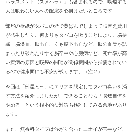
ハラスメント（スメハラ）」も含まれるので、喫煙する
人は吸わない人への配慮を心掛けたいところです。
部屋の壁紙がタバコの煙で黄ばんでしまって張替え費用
が発生したり、何よりもタバコを吸うことにより、脳梗
塞、脳溢血、脳出血、くも膜下出血など、脳の血管が詰
まったり破れたりする脳卒中や心臓病など、死亡率が高
い疾病の原因と喫煙の関連が関係機関から指摘されてい
るので健康面にも不安が残ります。（注２）
今回は「部屋と車」にエリアを限定してタバコ臭いを消
す方法を紹介しましたが、できることなら「喫煙自体を
やめる」という根本的な対策も検討してみる余地があり
ます。
また、無香料タイプは混ざり合ったニオイが苦手など、