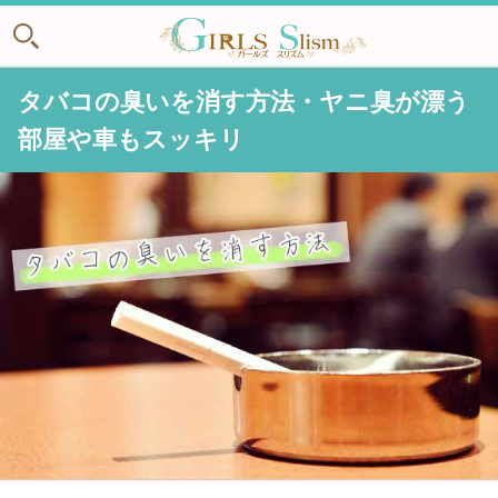
タバコの臭いを消す方法・ヤニ臭が漂う
部屋や車もスッキリ