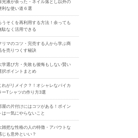
除光液が余った・ネイル落とし以外の
便利な使い道６選
ろうそくを再利用する方法！余っても
無駄なく活用できる
フリマのコツ・完売する人から学ぶ商
品を売りつくす秘訣
大学選び方・失敗も後悔もしない賢い
選択ポイントまとめ
これがリメイク？！オシャレなバイカ
ラーTシャツの作り方3選
部屋の片付けにはコツがある！ポイン
トは一気にやらないこと
大雑把な性格の人の特徴・アバウトな
感じも意外といい？