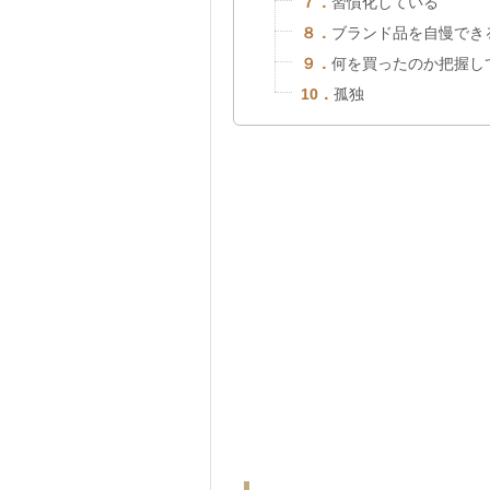
７．
習慣化している
８．
ブランド品を自慢でき
９．
何を買ったのか把握し
10．
孤独