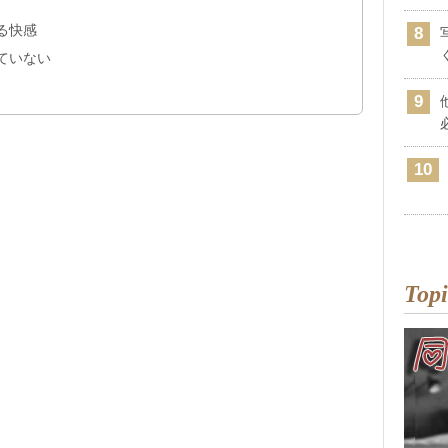
る快感
ていない
Topi