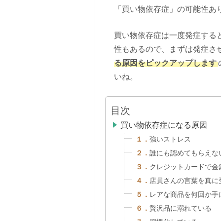
「買い物依存症」の可能性あ
買い物依存症は一度発症する
性もあるので、まずは発症さ
る原因をピックアップします
いね。
目次
買い物依存症になる原因
１．
強いストレス
２．
誰にも認めてもらえな
３．
クレジットカードで金
４．
店員さんの言葉を真に
５．
レアな商品を何回か手
６．
贅沢品に溺れている