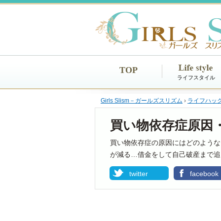
TOP
ライフスタイル
Girls Slism－ガールズスリズム
›
ライフハッ
買い物依存症原因
買い物依存症の原因にはどのような
が減る…借金をして自己破産まで追
twitter
facebook