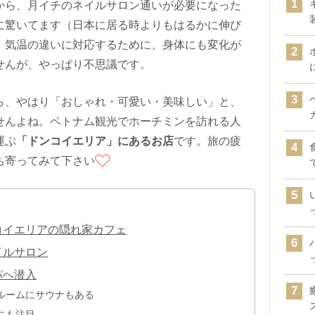
から、月イチのネイルサロン通いが必要になった
に驚いてます（日本に居る時よりもはるかに伸び
）気温の違いに対応するために、身体にも変化が
せんが、やっぱり不思議です。
ら、やはり「おしゃれ・可愛い・美味しい」と、
せんよね。ベトナム観光でホーチミンを訪れる人
運ぶ
「ドンコイエリア」にあるお店
です。旅の疲
ち寄ってみて下さい
コイエリアの隠れ家カフェ
イルサロン
パへ潜入
ルームにサウナもある
にも注目