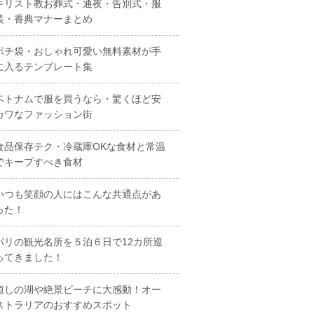
キリスト教お葬式・通夜・告別式・服
装・香典マナーまとめ
ポチ袋・おしゃれ可愛い無料素材が手
に入るテンプレート集
ベトナムで服を買うなら・驚くほど安
カワなファッション街
食品保存テク・冷蔵庫OKな食材と常温
でキープすべき食材
いつも笑顔の人にはこんな共通点があ
った！
パリの観光名所を５泊６日で12カ所巡
ってきました！
癒しの湖や絶景ビーチに大感動！オー
ストラリアのおすすめスポット