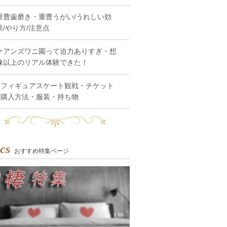
重曹歯磨き・重曹うがい/うれしい効
果/やり方/注意点
ケアンズワニ園って迫力ありすぎ・想
像以上のリアル体験できた！
フィギュアスケート観戦・チケット
購入方法・服装・持ち物
cs
おすすめ特集ページ