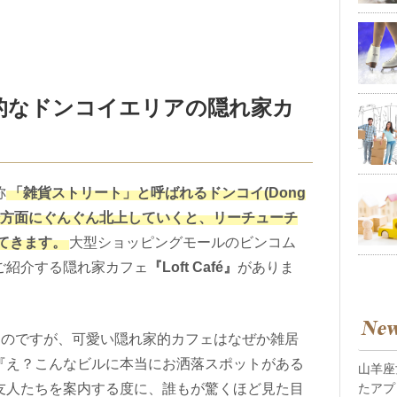
的なドンコイエリアの隠れ家カ
称
「雑貨ストリート」と呼ばれるドンコイ(Dong
教会方面にぐんぐん北上していくと、リーチューチ
見えてきます。
大型ショッピングモールのビンコム
ご紹介する隠れ家カフェ
『
Loft Café
』
がありま
なのですが、可愛い隠れ家的カフェはなぜか雑居
『え？こんなビルに本当にお洒落スポットがある
山羊座
友人たちを案内する度に、誰もが驚くほど見た目
たアプ