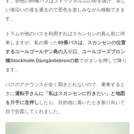
す。赤色の69番バスはストックホルムの街を抜け、美し
い海沿いの道を通るので景色を楽しみながら移動できま
す。
トラムや他のバスを利用すればスカンセンの真ん前に停
車しますが、私の乗った
69番バスは、スカンセンの位置
するユールゴールデン島の入り口、ユールゴーズブロン
橋Stockholm Djurgårdsbronの前
でボタンを押して降り
ます。
バスのアナウンスが全く聞きとれないので、乗車すると
きに
運転手さんに「私はスカンセンに行きたい」と地図
を片手に念押し
したら、目的地に着いたとき振り向いて
目で合図してくれました。